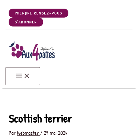
Aller
au
PRENDRE RENDEZ-VOUS
contenu
S'ABONNER
Aux 4 Pattes - Votre salon de toilettage de Chiens, Chats, NA
Votre salon de toilettage de Gerzat (63360), près de Riom, Clermont Ferrand, Céb
Scottish terrier
Par
Webmaster
/
29 mai 2024