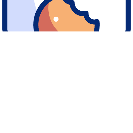
Nos cookies
Sur ce site, nous faisons usage de cookies dans le but d'analyser
notre trafic, de maintenir une relation de qualité avec vous et de
vous proposer occasionnellement du contenu pertinent. Vous avez
la possibilité de choisir ici ceux que vous acceptez de conserver.
J’ACCEPTE TOUT
JE REFUSE TOUT
JE VALIDE
propulsé par
webdeclic