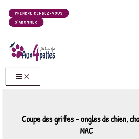
Aller
au
PRENDRE RENDEZ-VOUS
contenu
S'ABONNER
Aux 4 Pattes - Votre salon de toilettage de Chiens, Chats, NA
Votre salon de toilettage de Gerzat (63360), près de Riom, Clermont Ferrand, Céb
Coupe des griffes – ongles de chien, ch
NAC