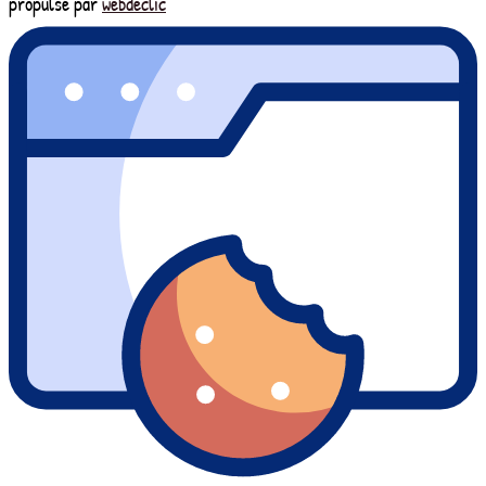
propulsé par
webdeclic