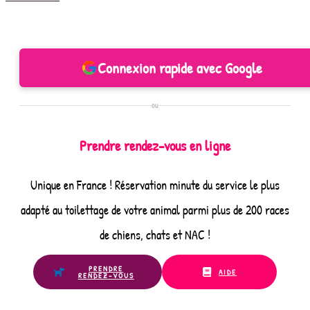
:
protégez
votre
chien
Connexion rapide avec Google
ou
chat
ou
contre
puces,
Prendre rendez-vous en ligne
tiques,
moustiques
Unique en France ! Réservation minute du service le plus
et
chenilles,
adapté au toilettage de votre animal parmi plus de 200 races
poux
de chiens, chats et NAC !
ou
aoûtats
PRENDRE
AIDE
RENDEZ-VOUS