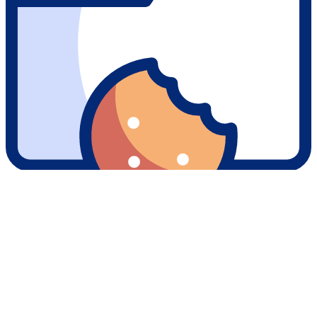
Nos cookies
Sur ce site, nous faisons usage de cookies dans le but d'analyser
notre trafic, de maintenir une relation de qualité avec vous et de
vous proposer occasionnellement du contenu pertinent. Vous avez
la possibilité de choisir ici ceux que vous acceptez de conserver.