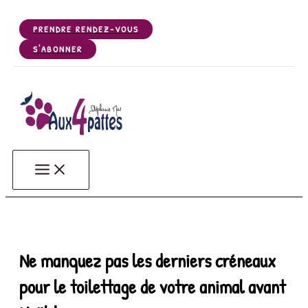
Aller
au
PRENDRE RENDEZ-VOUS
contenu
S'ABONNER
Aux 4 Pattes - Votre salon de toilettage de Chiens, Chats, NA
Votre salon de toilettage de Gerzat (63360), près de Riom, Clermont Ferrand, Céb
Ne manquez pas les derniers créneaux
pour le toilettage de votre animal avant