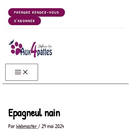
Aller
au
PRENDRE RENDEZ-VOUS
contenu
S'ABONNER
Aux 4 Pattes - Votre salon de toilettage de Chiens, Chats, NA
Votre salon de toilettage de Gerzat (63360), près de Riom, Clermont Ferrand, Céb
Epagneul nain
Par
Webmaster
/
29 mai 2024