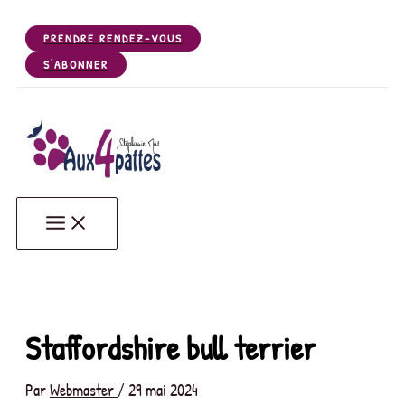
Aller
au
PRENDRE RENDEZ-VOUS
contenu
S'ABONNER
Aux 4 Pattes - Votre salon de toilettage de Chiens, Chats, NA
Votre salon de toilettage de Gerzat (63360), près de Riom, Clermont Ferrand, Céb
Staffordshire bull terrier
Par
Webmaster
/
29 mai 2024