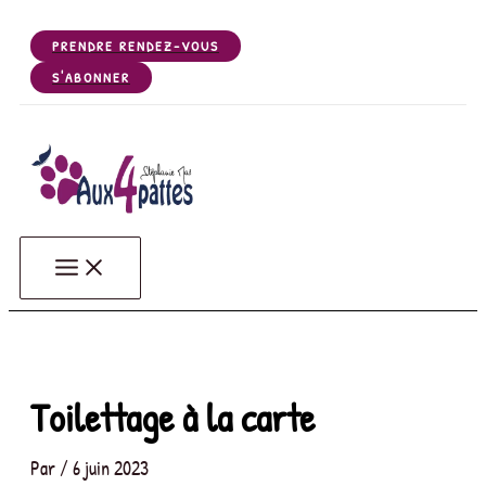
Aller
au
PRENDRE RENDEZ-VOUS
contenu
S'ABONNER
Aux 4 Pattes - Votre salon de toilettage de Chiens, Chats, NA
Votre salon de toilettage de Gerzat (63360), près de Riom, Clermont Ferrand, Céb
Toilettage à la carte
Par
/
6 juin 2023